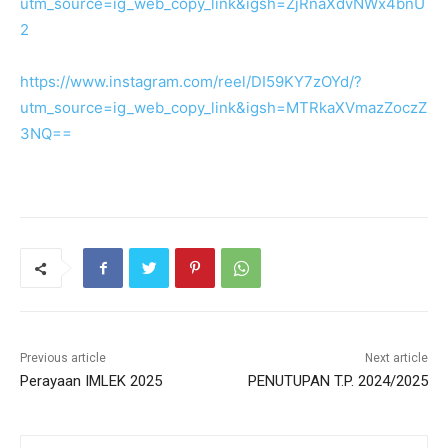
utm_source=ig_web_copy_link&igsh=ZjRnaXdvNWx4bnU
2
https://www.instagram.com/reel/DI59KY7zOYd/?
utm_source=ig_web_copy_link&igsh=MTRkaXVmazZoczZ
3NQ==
Previous article
Next article
Perayaan IMLEK 2025
PENUTUPAN T.P. 2024/2025