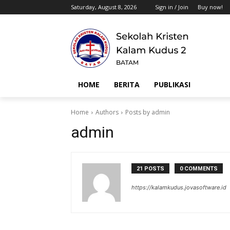
Saturday, August 8, 2026
Sign in / Join
Buy now!
HOME
BERITA
PUBLIKASI
Home
Authors
Posts by admin
admin
21 POSTS
0 COMMENTS
https://kalamkudus.jovasoftware.id