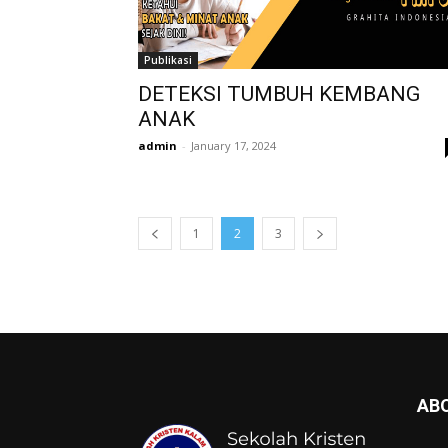
Publikasi
DETEKSI TUMBUH KEMBANG
ANAK
admin
-
January 17, 2024
1
2
3
AB