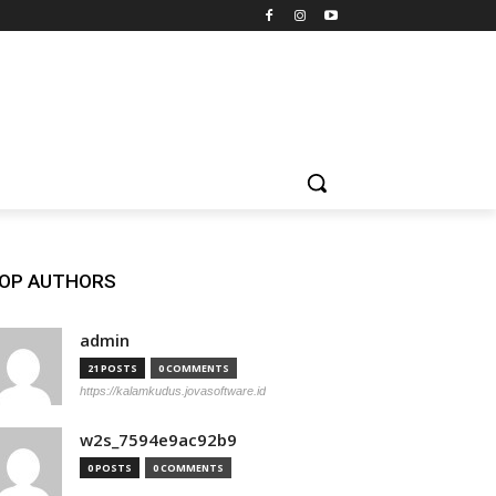
OP AUTHORS
admin
21 POSTS
0 COMMENTS
https://kalamkudus.jovasoftware.id
w2s_7594e9ac92b9
0 POSTS
0 COMMENTS