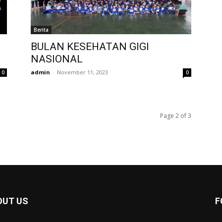
Berita
BULAN KESEHATAN GIGI
NASIONAL
admin
-
November 11, 2023
0
0
Page 2 of 3
OUT US
F