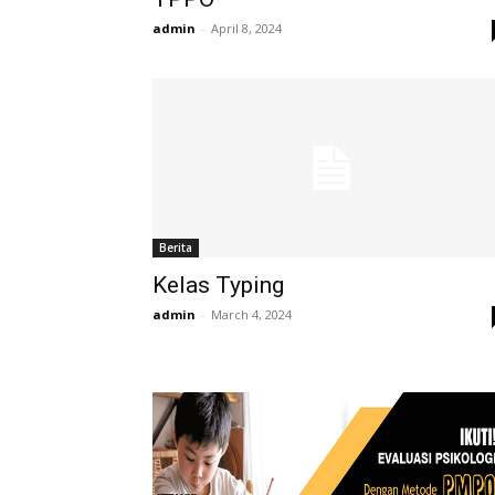
admin
-
April 8, 2024
Berita
Kelas Typing
admin
-
March 4, 2024