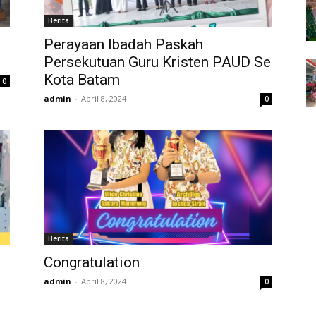
Berita
Perayaan Ibadah Paskah
Persekutuan Guru Kristen PAUD Se
Kota Batam
0
admin
-
April 8, 2024
0
Berita
Congratulation
admin
-
April 8, 2024
0